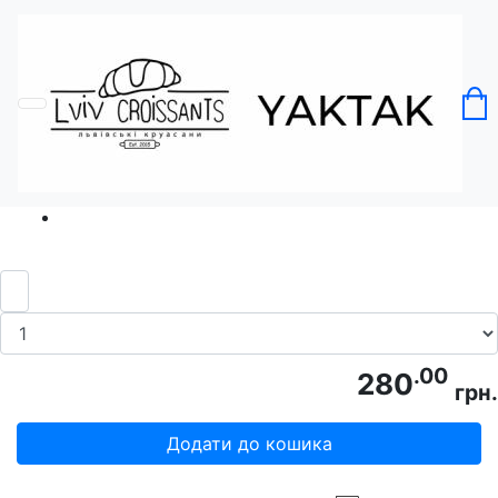
Головна
Без категорії
Шопер "Уночі, я тобі так просто під
гітару"
.00
280
грн.
Додати до кошика